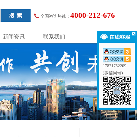
4000-212-676
全国咨询热线：
新闻资讯
联系我们
17821752209
(微信同号)