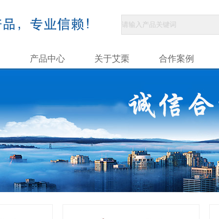
产品中心
关于艾栗
合作案例