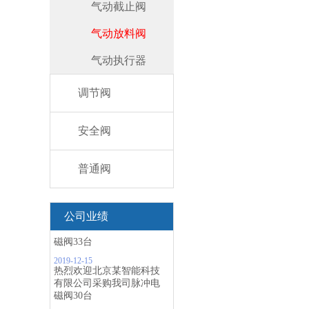
气动截止阀
气动放料阀
气动执行器
调节阀
安全阀
普通阀
2019-12-16
热烈欢迎江苏某机械股份
公司业绩
有限公司采购我司三通电
磁阀33台
2019-12-15
热烈欢迎北京某智能科技
有限公司采购我司脉冲电
磁阀30台
2019-12-15