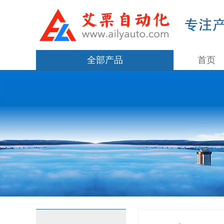
全部产品
首页